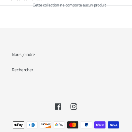
c
Cette collection ne comporte aucun produit
t
i
o
n
Nous joindre
:
Rechercher
Facebook
Instagram
Moyens
de